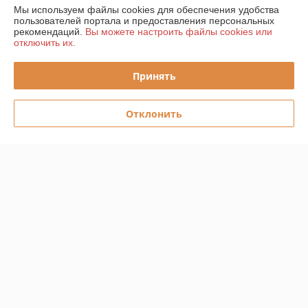
Мы используем файлы cookies для обеспечения удобства
пользователей портала и предоставления персональных
График работы
рекомендаций.
Вы можете настроить файлы cookies или
отключить их.
Полная версия сайта
Принять
Политика обработки cookies
Отклонить
Сайт создан на платформе Deal.by
Информация для покупателя
Юридическое лицо:
ООО "Прогреем"
225357, Брестская обл., Барановичский р-н., Подгорновский с/с, 388,
0,7км севернее аг. Подгорная
Регистрационный номер ЕГР: 291519217
УНП: 291519217