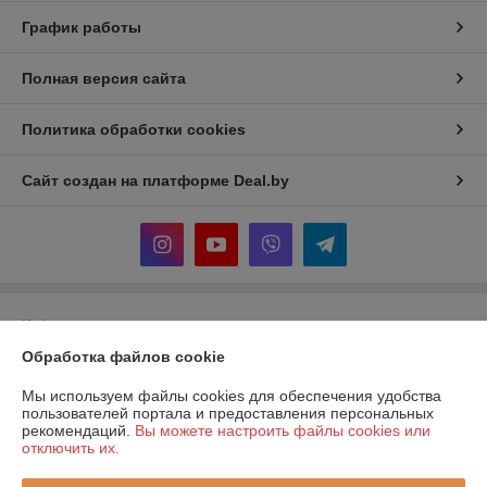
График работы
Полная версия сайта
Политика обработки cookies
Сайт создан на платформе Deal.by
Информация для покупателя
Обработка файлов cookie
Юридическое лицо:
ООО "Прогреем"
225357, Брестская обл., Барановичский р-н., Подгорновский с/с, 388,
0,7км севернее аг. Подгорная
Мы используем файлы cookies для обеспечения удобства
пользователей портала и предоставления персональных
Регистрационный номер ЕГР: 291519217
рекомендаций.
Вы можете настроить файлы cookies или
отключить их.
УНП: 291519217