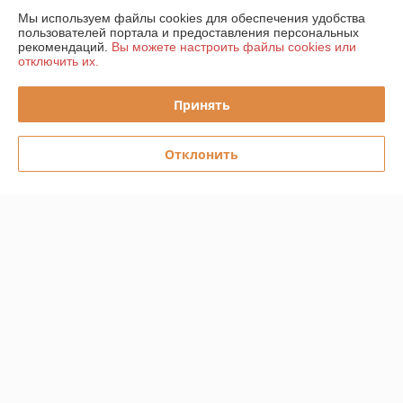
Мы используем файлы cookies для обеспечения удобства
пользователей портала и предоставления персональных
График работы
рекомендаций.
Вы можете настроить файлы cookies или
отключить их.
Полная версия сайта
Принять
Политика обработки cookies
Отклонить
Сайт создан на платформе Deal.by
Информация для покупателя
Юридическое лицо:
ООО "Прогреем"
225357, Брестская обл., Барановичский р-н., Подгорновский с/с, 388,
0,7км севернее аг. Подгорная
Регистрационный номер ЕГР: 291519217
УНП: 291519217