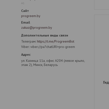
А1
progreem.by
zakaz@progreem.by
Телеграм
https://t.me/ProgreemBot
Viber
viber://pa?chatURI=pro-greem
ул. Казинца 11а, офис А204 (левое крыло,
этаж 2), Минск, Беларусь
Ги