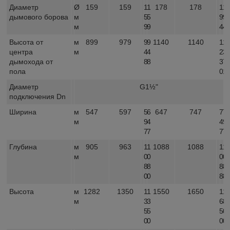
Диаметр
Ø
159
159
1
1
178
178
1
1
дымового борова
м
5
5
9
9
м
9
9
4
4
Высота от
м
899
979
9
9
1140
1140
1
1
центра
м
4
4
2
3
дымохода от
8
8
3
7
пола
0
1
Диаметр
G1½"
подключения Dn
Ширина
м
547
597
5
6
647
747
7
7
м
9
4
4
9
7
7
7
7
Глубина
м
905
963
1
1
1088
1088
1
1
м
0
0
0
0
8
8
8
8
0
0
8
8
Высота
м
1282
1350
1
1
1550
1650
1
1
м
3
3
6
8
5
5
5
0
0
0
0
0