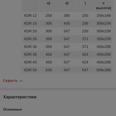
а)
а)
)
х
высотa)
KDR 12
258
380
230
258x188
KDR 15
308
430
230
308x238
KDR 20
308
547
230
308x238
KDR 25
358
547
371
358x238
KDR 30
358
547
371
358x288
KDR 35
458
547
424
458x288
KDR 40
458
547
424
458x288
KDR 50
508
547
547
508x288
Скрыть
Характеристики
Основные