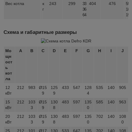
Вес котла
к
243
299
3
3
404
476
5
5
г
3
6
1
8
6
4
1
9
Схема и габаритные размеры
Мо
A
B
C
D
E
F
G
H
I
J
щн
ост
ь
кот
ла
12
212
983
Ø15
125
433
547
128
535
140
905
кВт
9
9
4
15
212
103
Ø15
130
483
597
135
585
140
963
кВт
3
9
8
0
20
212
103
Ø15
130
483
597
135
702
140
108
кВт
3
9
8
0
0
25
212
101
Ø17
130
533
647
135
702
140
108