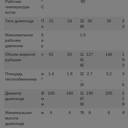
Рабочая
°
90
температура
C
котла
Тяга дымохода
П
22
24
2
2
30
30
3
3
а
6
8
1
5
Максимальное
б
1,5
рабочее
а
давление
р
Объем водяной
л
62
82
1
1
127
146
1
1
рубашки
0
1
5
8
6
5
1
5
Площадь
м
1,4
1,8
2
2
2,7
3,2
3
4
теплообменника
²
,
,
,
,
2
4
6
3
Диаметр
Ø
160
160
1
1
190
200
2
2
дымохода
м
6
7
1
3
м
0
0
0
0
Минимальная
м
6
6
7
8
8
8
9
9
высота
дымохода