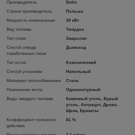
Производитель
Defro
Страна производитель
Польша
Мощность номинальная
20 кВт
Вид топлива
Твердое
Тип топки
Закрытая
Способ отвода
Дымоход
отработанных газов
Тип котла
Классический
Способ установки
Напольный
Материал теплообменника
Сталь
Назначение котла
Одноконтурный
Виды твердого топлива
Каменный уголь, Бурый
уголь, Антрацит, Дрова,
Щепа, Брикеты
Коэффициент полезного
81 %
действия
Расход твердого топлива
3.1 кг/час