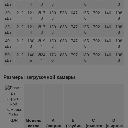
кВт
4
8
8
0
0
30
212
121
Ø17
150
533
647
155
702
140
108
кВт
4
8
8
0
8
35
212
121
Ø17
150
633
747
155
702
140
108
кВт
4
8
8
0
8
40
212
130
Ø19
160
633
747
165
702
140
108
кВт
3
4
8
0
8
50
212
140
Ø24
176
683
797
180
702
140
108
кВт
5
4
0
0
8
Размеры загрузочной камеры
Модель
A
B
C
D
котла
(ширин
(глубин
(высота
(ширина