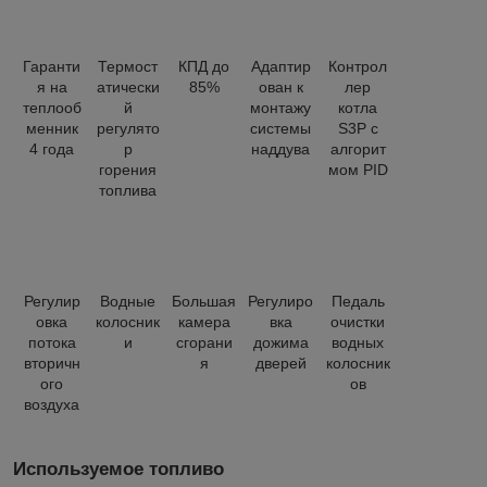
Гаранти
Термост
КПД до
Адаптир
Контрол
я на
атически
85%
ован к
лер
теплооб
й
монтажу
котла
менник
регулято
системы
S3P с
4 года
р
наддува
алгорит
горения
мом PID
топлива
Регулир
Водные
Большая
Регулиро
Педаль
овка
колосник
камера
вка
очистки
потока
и
сгорани
дожима
водных
вторичн
я
дверей
колосник
ого
ов
воздуха
Используемое топливо