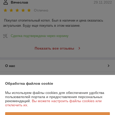
Вячеслав
29.11.2022
Отлично
Покупал отопительный котел. Был в наличии и цена оказалась 
актуальная. Буду еще покупать в этом магазине.
Сделка подтверждена через корзину
Показать все отзывы
О нас
Контакты
Обработка файлов cookie
Доставка и оплата
Мы используем файлы cookies для обеспечения удобства
пользователей портала и предоставления персональных
рекомендаций.
Вы можете настроить файлы cookies или
График работы
отключить их.
Полная версия сайта