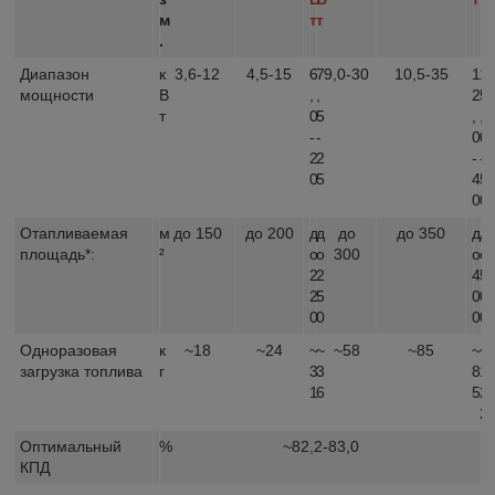
м
т
т
.
Диапазон
к
3,6-12
4,5-15
6
7
9,0-30
10,5-35
1
1
мощности
В
,
,
2
5
т
0
5
,
,
-
-
0
0
2
2
-
-
0
5
4
5
0
0
Отапливаемая
м
до 150
до 200
д
д
до
до 350
д
д
площадь*:
²
о
о
300
о
о
2
2
4
5
2
5
0
0
0
0
0
0
Одноразовая
к
~18
~24
~
~
~58
~85
~
~
загрузка топлива
г
3
3
8
1
1
6
5
2
2
Оптимальный
%
~82,2-83,0
КПД