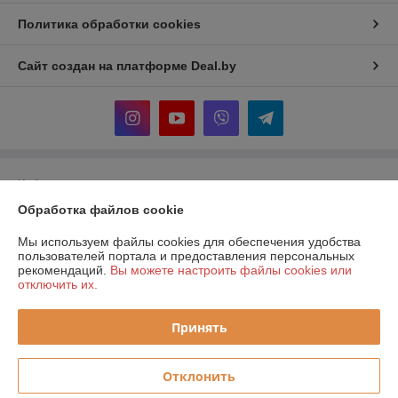
Политика обработки cookies
Сайт создан на платформе Deal.by
Информация для покупателя
Обработка файлов cookie
Юридическое лицо:
ООО "Прогреем"
225357, Брестская обл., Барановичский р-н., Подгорновский с/с, 388,
0,7км севернее аг. Подгорная
Мы используем файлы cookies для обеспечения удобства
пользователей портала и предоставления персональных
Регистрационный номер ЕГР: 291519217
рекомендаций.
Вы можете настроить файлы cookies или
отключить их.
УНП: 291519217
Регистрационный орган: Барановичский районный исполнительный
Принять
комитет
Дата регистрации компании: 08.01.2018
Отклонить
Ссылка на свидетельство/лицензию