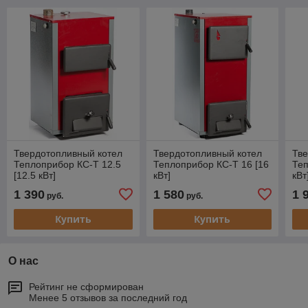
Твердотопливный котел
Твердотопливный котел
Тве
Теплоприбор КС-Т 12.5
Теплоприбор КС-Т 16 [16
Теп
[12.5 кВт]
кВт]
кВт
1 390
1 580
1 
руб.
руб.
Купить
Купить
О нас
Рейтинг не сформирован
Менее 5 отзывов за последний год