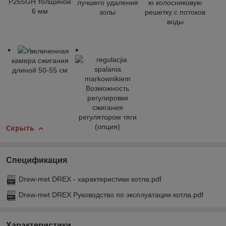
P265GH толщиной
лучшего удаления
ю колосниковую
6 мм
золы
решетку с потоков
воды
Увеличенная
камера сжигания
длиной 50-55 см
Возможность
регулировки
сжигания
регулятором тяги
(опция)
Скрыть
Спецификация
Drew-met DREX - характеристики котла.pdf
Drew-met DREX Руководство по эксплуатации котла.pdf
Характеристики