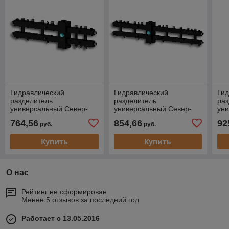
Гидравлический
Гидравлический
Гид
разделитель
разделитель
раз
универсальный Север-
универсальный Север-
ун
ВКМ3
ВКМ4
ВК
764,56
854,66
92
руб.
руб.
Купить
Купить
О нас
Рейтинг не сформирован
Менее 5 отзывов за последний год
Работает с 13.05.2016