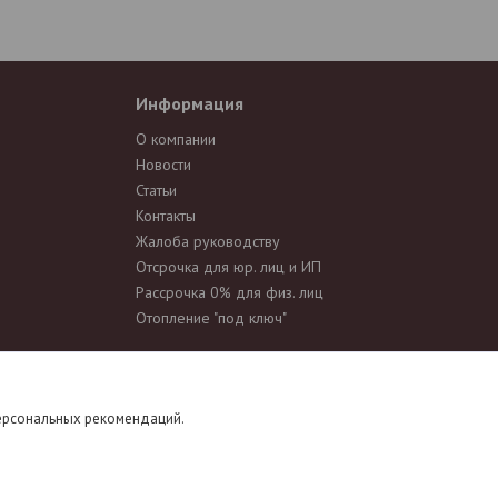
Информация
О компании
Новости
Статьи
Контакты
Жалоба руководству
Отсрочка для юр. лиц и ИП
Рассрочка 0% для физ. лиц
Отопление "под ключ"
д, характеристики и комплектацию товара, предварительно не
персональных рекомендаций.
еточности в описании, параметрах и фотографиях товара.