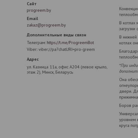
Конвекцио
progreem.by
теплообме
В котлах 
zakaz@progreem.by
загрузки 
В нижней
Телеграм
https://t.me/ProgreemBot
котлах он
Viber
viber://pa?chatURI=pro-greem
Благодар
теплообм
*При инд
ул. Казинца 11а, офис А204 (левое крыло,
дополните
этаж 2), Минск, Беларусь
Она обесп
огнеупор
двери. Д
прижимна
Боров рас
Универсал
уровнем 
круга пот