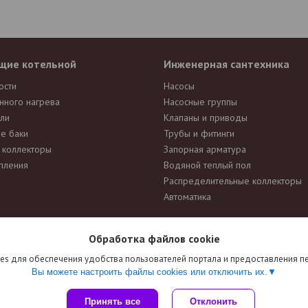
щие котельной
Инженерная сантехника
ости
Насосы
нного нагрева
Насосные группы
ли
Клапаны и приводы
е баки
Трубы и фитинги
и коллекторы
Запорная арматура
пления
Водяной теплый пол
Распределительные коллекторы
Автоматика
Обработка файлов cookie
ется публичной офертой
. Производители вправе изменять внешний ви
es для обеспечения удобства пользователей портала и предоставления 
манием к данному факту и заранее приносим извинения за возможные н
Вы можете настроить файлы cookies или отключить их.
Сайт создан на платформе Deal.by
Принять все
Отклонить