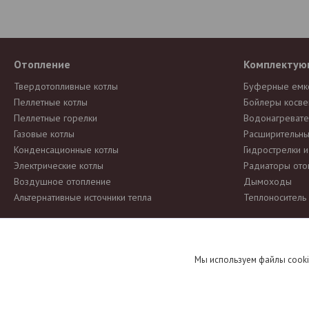
Отопление
Комплектую
Твердотопливные котлы
Буферные емк
Пеллетные котлы
Бойлеры косве
Пеллетные горелки
Водонагревате
Газовые котлы
Расширительны
Конденсационные котлы
Гидрострелки 
Электрические котлы
Радиаторы ото
Воздушное отопление
Дымоходы
Альтернативные источники тепла
Теплоноситель
Информация о товаре предоставлена для ознакомления и
не явля
Мы используем файлы cooki
уведомляя продавцов и потребителей. Просим вас отнестись с пони