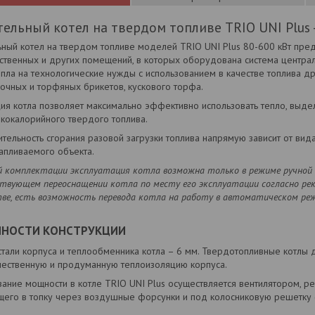
ельный котел на твердом топливе TRIO UNI Plus 
ьный котел на твердом топливе моделей TRIO UNI Plus 80-600 кВт пре
ственных и других помещений, в которых оборудована система централ
пла на технологические нужды с использованием в качестве топлива д
лочных и торфяных брикетов, кускового торфа.
ция котла позволяет максимально эффективно использовать тепло, выд
кокалорийного твердого топлива.
ельность сгорания разовой загрузки топлива напрямую зависит от вида
апливаемого объекта.
й комплектации эксплуатация котла возможна только в режиме ручной 
твующем переоснащении котла по месту его эксплуатации согласно рек
тве, есть возможность перевода котла на работу в автоматическом ре
ННОСТИ КОНСТРУКЦИИ
тали корпуса и теплообменника котла – 6 мм. Твердотопливные котлы 
чественную и продуманную теплоизоляцию корпуса.
ание мощности в котле TRIO UNI Plus осуществляется вентилятором, р
щего в топку через воздушные форсунки и под колосниковую решетку (