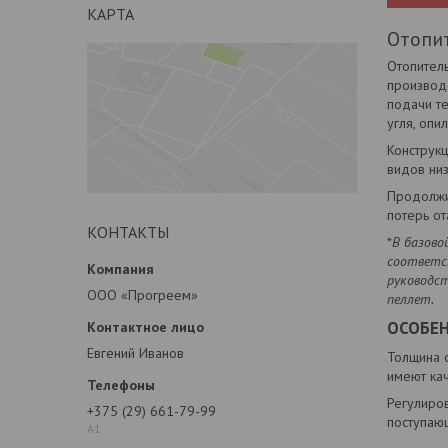
КАРТА
Отопит
Отопител
производ
подачи те
угля, опи
Конструк
видов низ
Продолжит
потерь от
КОНТАКТЫ
*
В базово
соответс
руководс
ООО «Прогреем»
пеллет.
ОСОБЕ
Евгений Иванов
Толщина с
имеют ка
Регулиров
+375 (29) 661-79-99
поступаю
А1