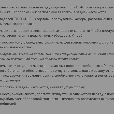
нная часть котла состоит из двухходового (80-97 кВт) или четырехходо
нника. Теплообменник расположен за топкой в задней части котла.
моделей TRIO UNI Plus горловина загрузочной камеры, расположенная 
сыпучих видов топлива.
 части топки располагаются водоохлаждаемые колосники. Чтобы предуп
и изготовляются из цельнотянутых (бесшовных) труб.
я постоянному охлаждению циркулирующей водой, колосники долго не 
енной поверхностью.
ивидуальном заказе на котлы
TRIO
UNI Plus (мощностью от 80 кВт) ест
льной ревизионной двери на боковой части котла.
ечивает доступ для чистки вертикальных полок теплообменника. Ревиз
ного бетона, что обеспечивает надежную теплоизоляцию и защиту от т
ля поддержания герметичности теплообменника установлены регулируе
я фурнитура.
положен в задней части котла, имеет круглую форму.
ьность, экономичность, простота эксплуатации этих котлов наряду с п
вырабатываемой тепловой мощности – именно это определяет их высо
ребителей.