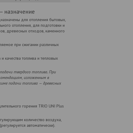
— назначение
дназначены для отопления бытовых,
ьного отопления, для подготовки и
ров, древесных отходов, каменного
еляемое при сжигании различных
 и качества топлива и тепловых
подачи твердого топлива. При
омендациям, изложенным в
жиме подачи топлива — древесных
длительного горения TRIO UNI Plus
егулирующим количество воздуха,
регулируется автоматически).