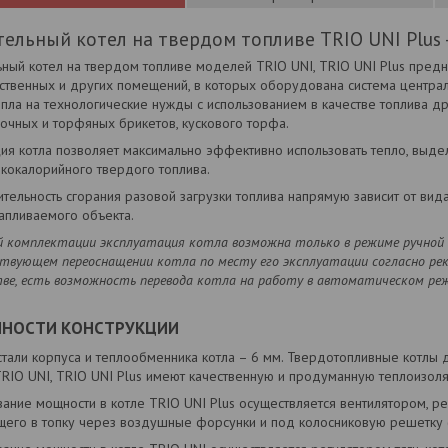
ельный котел на твердом топливе TRIO UNI Plus 
ьный котел на твердом топливе моделей TRIO UNI, TRIO UNI Plus пред
ственных и других помещений, в которых оборудована система централ
пла на технологические нужды с использованием в качестве топлива д
лочных и торфяных брикетов, кускового торфа.
ция котла позволяет максимально эффективно использовать тепло, выд
кокалорийного твердого топлива.
ельность сгорания разовой загрузки топлива напрямую зависит от вида
апливаемого объекта.
й комплектации эксплуатация котла возможна только в режиме ручной 
твующем переоснащении котла по месту его эксплуатации согласно рек
тве, есть возможность перевода котла на работу в автоматическом ре
ННОСТИ КОНСТРУКЦИИ
тали корпуса и теплообменника котла – 6 мм. Твердотопливные котлы 
TRIO UNI, TRIO UNI Plus имеют качественную и продуманную теплоизол
ание мощности в котле TRIO UNI Plus осуществляется вентилятором, р
щего в топку через воздушные форсунки и под колосниковую решетку (