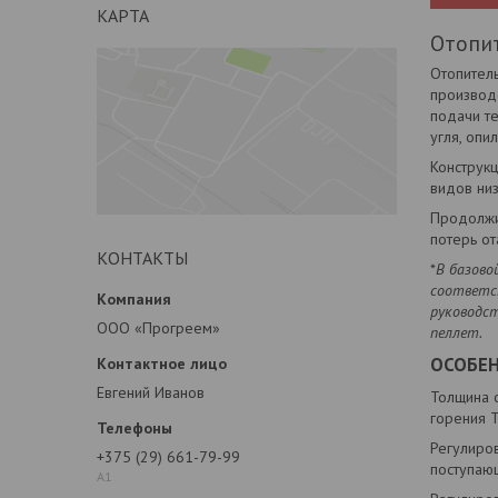
КАРТА
Отопит
Отопител
производ
подачи те
угля, опи
Конструк
видов низ
Продолжит
потерь от
КОНТАКТЫ
*
В базово
соответс
руководс
ООО «Прогреем»
пеллет.
ОСОБЕ
Евгений Иванов
Толщина с
горения 
Регулиров
+375 (29) 661-79-99
поступаю
А1