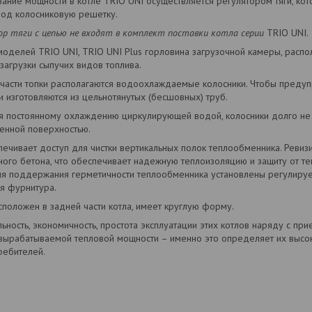
ание мощности в котле TRIO UNI осуществляется регулятором тяги, ко
под колосниковую решетку.
ор тяги с цепью не входят в комплект поставки котла серии
TRIO UNI.
моделей TRIO UNI, TRIO UNI Plus горловина загрузочной камеры, расп
загрузки сыпучих видов топлива.
 части топки располагаются водоохлаждаемые колосники. Чтобы предуп
и изготовляются из цельнотянутых (бесшовных) труб.
я постоянному охлаждению циркулирующей водой, колосники долго не 
енной поверхностью.
ечивает доступ для чистки вертикальных полок теплообменника. Ревиз
ного бетона, что обеспечивает надежную теплоизоляцию и защиту от т
ля поддержания герметичности теплообменника установлены регулируе
я фурнитура.
положен в задней части котла, имеет круглую форму.
ьность, экономичность, простота эксплуатации этих котлов наряду с п
вырабатываемой тепловой мощности – именно это определяет их высо
ребителей.