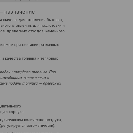
— назначение
назначены для отопления бытовых,
ьного отопления, для подготовки и
ров, древесных отходов, каменного
еляемое при сжигании различных
 и качества топлива и тепловых
подачи твердого топлива. При
омендациям, изложенным в
жиме подачи топлива — древесных
длительного
яцию корпуса.
егулирующим количество воздуха,
регулируется автоматически).