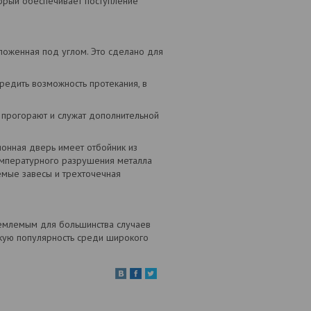
торый обеспечивает поступление
оложенная под углом. Это сделано для
редить возможность протекания, в
прогорают и служат дополнительной
ионная дверь имеет отбойник из
емпературного разрушения металла
мые завесы и трехточечная
риемлемым для большинства случаев
кую популярность среди широкого