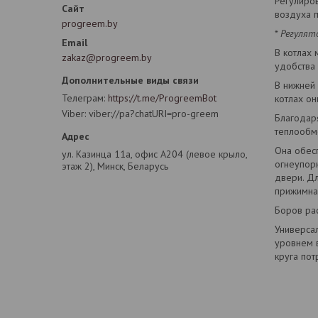
Регулиров
воздуха 
progreem.by
*
Регулят
В котлах 
zakaz@progreem.by
удобства 
В нижней
Телеграм
https://t.me/ProgreemBot
котлах он
Viber
viber://pa?chatURI=pro-greem
Благодар
теплообм
Она обесп
ул. Казинца 11а, офис А204 (левое крыло,
огнеупор
этаж 2), Минск, Беларусь
двери. Д
прижимна
Боров рас
Универсал
уровнем 
круга пот