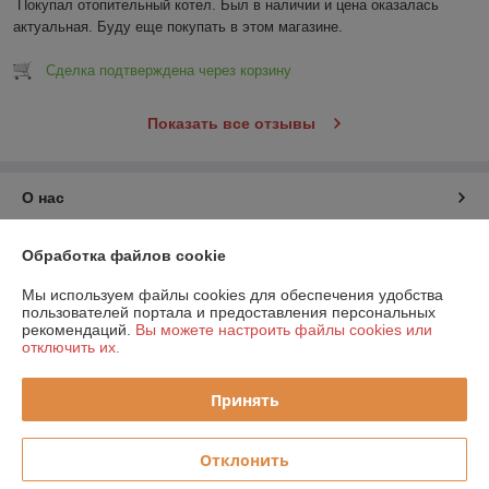
Покупал отопительный котел. Был в наличии и цена оказалась 
актуальная. Буду еще покупать в этом магазине.
Сделка подтверждена через корзину
Показать все отзывы
О нас
Контакты
Обработка файлов cookie
Мы используем файлы cookies для обеспечения удобства
Доставка и оплата
пользователей портала и предоставления персональных
рекомендаций.
Вы можете настроить файлы cookies или
отключить их.
График работы
Принять
Полная версия сайта
Политика обработки cookies
Отклонить