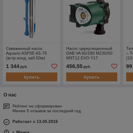
Скважинный насос
Насос циркуляционный
Теп
Aquario ASP3E-65-75
DAB VA 65/180 М230/50
– Т
(встр.конд, каб.50м)
М9Т12 EVO Y17
(10
1 344
456,55
99
руб.
руб.
Купить
Купить
О нас
Рейтинг не сформирован
Менее 5 отзывов за последний год
Работает с 13.05.2016
г. Минск