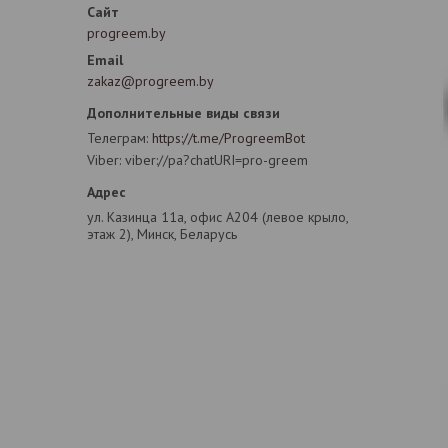
progreem.by
zakaz@progreem.by
Телеграм
https://t.me/ProgreemBot
Viber
viber://pa?chatURI=pro-greem
ул. Казинца 11а, офис А204 (левое крыло,
этаж 2), Минск, Беларусь