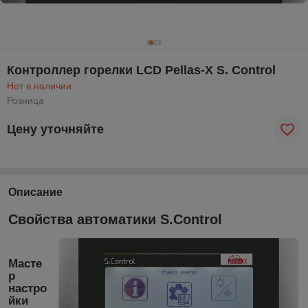
Контроллер горелки LCD Pellas-X S. Control
Нет в наличии
Розница
Цену уточняйте
Описание
Свойства автоматики S.Control
Масте
р
настро
йки