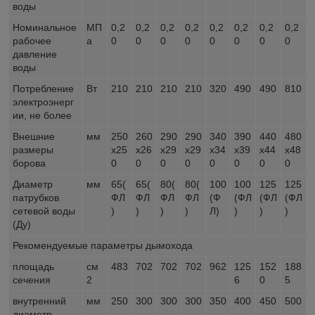
воды
Номинальное
МП
0,2
0,2
0,2
0,2
0,2
0,2
0,2
0,2
рабочее
а
0
0
0
0
0
0
0
0
давление
воды
Потребление
Вт
210
210
210
210
320
490
490
810
электроэнерг
ии, не более
Внешние
мм
250
260
290
290
340
390
440
480
размеры
x25
x26
x29
x29
x34
x39
x44
x48
борова
0
0
0
0
0
0
0
0
Диаметр
мм
65(
65(
80(
80(
100
100
125
125
патрубков
ФЛ
ФЛ
ФЛ
ФЛ
(Ф
(ФЛ
(ФЛ
(ФЛ
сетевой воды
)
)
)
)
Л)
)
)
)
(Ду)
Рекомендуемые параметры дымохода
площадь
см
483
702
702
702
962
125
152
188
сечения
2
6
0
5
внутренний
мм
250
300
300
300
350
400
450
500
диаметр