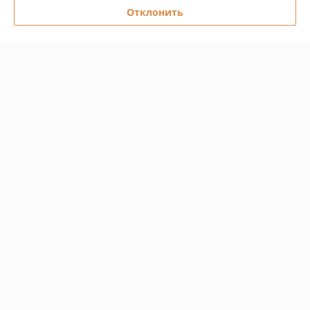
Отклонить
Показать все отзывы
О нас
Контакты
Доставка и оплата
График работы
Полная версия сайта
Политика обработки cookies
Сайт создан на платформе Deal.by