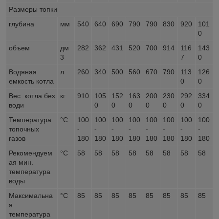
Размеры топки
глубина
мм
540
640
690
790
790
830
920
101
0
объем
дм
282
362
431
520
700
914
116
143
3
7
0
Водяная
л
260
340
500
560
670
790
113
126
емкость котла
0
0
Вес котла без
кг
910
105
152
163
200
230
292
334
води
0
0
0
0
0
0
0
Температура
°C
100
100
100
100
100
100
100
100
топочных
-
-
-
-
-
-
-
-
газов
180
180
180
180
180
180
180
180
Рекомендуем
°C
58
58
58
58
58
58
58
58
ая мин.
температура
воды
Максимальна
°C
85
85
85
85
85
85
85
85
я
температура