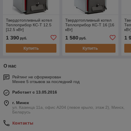
Твердотопливный котел
Твердотопливный котел
Тве
Теплоприбор КС-Т 12.5
Теплоприбор КС-Т 16 [16
Теп
[12.5 кВт]
кВт]
кВт
1 390
1 580
1 
руб.
руб.
Купить
Купить
О нас
Рейтинг не сформирован
Менее 5 отзывов за последний год
Работает с 13.05.2016
г. Минск
ул. Казинца 11а, офис А204 (левое крыло, этаж 2), Минск,
Беларусь
Контакты