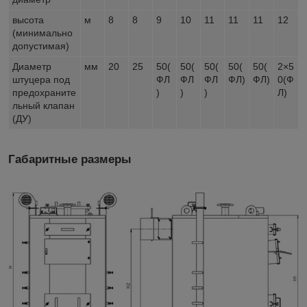
высота
м
8
8
9
10
11
11
11
12
(минимально
допустимая)
Диаметр
мм
20
25
50(
50(
50(
50(
50(
2×5
штуцера под
ФЛ
ФЛ
ФЛ
ФЛ)
ФЛ)
0(Ф
предохраните
)
)
)
Л)
льный клапан
(ДУ)
Габаритные размеры