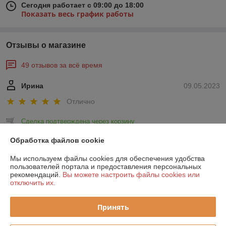
Сегодня работает с 09:00 до 18:00
Показать весь график работы
Отзывы о магазине
49 отзывов за всё время
Ирина
09.05.2023
Отлично
Сделка подтверждена через корзину
Обработка файлов cookie
Вячеслав
29.11.2022
Мы используем файлы cookies для обеспечения удобства
пользователей портала и предоставления персональных
Отлично
рекомендаций.
Вы можете настроить файлы cookies или
отключить их.
Покупал отопительный котел. Был в наличии и цена оказалась 
актуальная. Буду еще покупать в этом магазине.
Принять
Сделка подтверждена через корзину