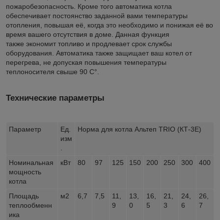
пожаробезопасность. Кроме того автоматика котла
обеспечивает постоянство заданной вами температуры
отопления, повышая её, когда это необходимо и понижая её во
время вашего отсутствия в доме. Данная функция
также экономит топливо и продлевает срок службы
оборудования. Автоматика также защищает ваш котел от
перегрева, не допуская повышения температуры
теплоносителя свыше 90 С°.
Технические параметры
Параметр
Ед.
Норма для котла Альтеп TRIO (КТ-3Е)
изм
.
Номинальная
кВт
80
97
125
150
200
250
300
400
мощность
котла
Площадь
м2
6,7
7,5
11,
13,
16,
21,
24,
26,
теплообменн
9
0
5
3
6
7
ика