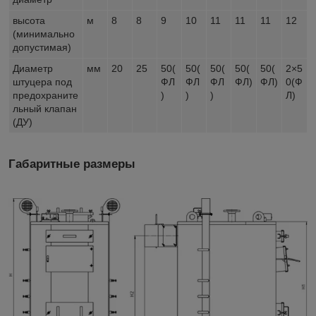
высота
м
8
8
9
10
11
11
11
12
(минимально
допустимая)
Диаметр
мм
20
25
50(
50(
50(
50(
50(
2×5
штуцера под
ФЛ
ФЛ
ФЛ
ФЛ)
ФЛ)
0(Ф
предохраните
)
)
)
Л)
льный клапан
(ДУ)
Габаритные размеры