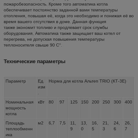
пожаробезопасность. Кроме того автоматика котла
обеспечивает постоянство заданной вами температуры
отопления, повышая её, когда это необходимо и понижая её во
время вашего отсутствия в доме. Данная функция
также экономит топливо и продлевает срок службы
оборудования. Автоматика также защищает ваш котел от
перегрева, не допуская повышения температуры
теплоносителя свыше 90 С°.
Технические параметры
Параметр
Ед.
Норма для котла Альтеп TRIO (КТ-3Е)
изм
.
Номинальная
кВт
80
97
125
150
200
250
300
400
мощность
котла
Площадь
м2
6,7
7,5
11,
13,
16,
21,
24,
26,
теплообменн
9
0
5
3
6
7
ика