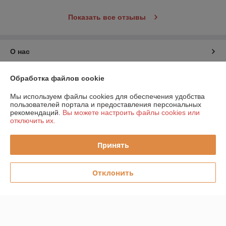
Показать все отзывы
О нас
Контакты
Обработка файлов cookie
Мы используем файлы cookies для обеспечения удобства
Доставка и оплата
пользователей портала и предоставления персональных
рекомендаций.
Вы можете настроить файлы cookies или
отключить их.
График работы
Принять
Полная версия сайта
Политика обработки cookies
Отклонить
Сайт создан на платформе Deal.by