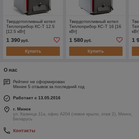
Твердотопливный котел
Твердотопливный котел
Тве
Теплоприбор КС-Т 12.5
Теплоприбор КС-Т 16 [16
Теп
[12.5 кВт]
кВт]
кВт
1 390
1 580
1 
руб.
руб.
Купить
Купить
О нас
Рейтинг не сформирован
Менее 5 отзывов за последний год
Работает с 13.05.2016
г. Минск
ул. Казинца 11а, офис А204 (левое крыло, этаж 2), Минск,
Беларусь
Контакты