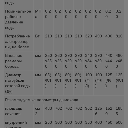
воды
Номинальное
МП
0,2
0,2
0,2
0,2
0,2
0,2
0,2
0,2
рабочее
а
0
0
0
0
0
0
0
0
давление
воды
Потребление
Вт
210
210
210
210
320
490
490
810
электроэнерг
ии, не более
Внешние
мм
250
260
290
290
340
390
440
480
размеры
x25
x26
x29
x29
x34
x39
x44
x48
борова
0
0
0
0
0
0
0
0
Диаметр
мм
65(
65(
80(
80(
100
100
125
125
патрубков
ФЛ
ФЛ
ФЛ
ФЛ
(Ф
(ФЛ
(ФЛ
(ФЛ
сетевой воды
)
)
)
)
Л)
)
)
)
(Ду)
Рекомендуемые параметры дымохода
площадь
см
483
702
702
702
962
125
152
188
сечения
2
6
0
5
внутренний
мм
250
300
300
300
350
400
450
500
диаметр