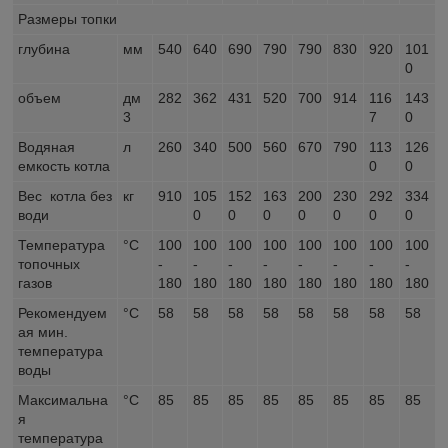
Размеры топки
глубина
мм
540
640
690
790
790
830
920
101
0
объем
дм
282
362
431
520
700
914
116
143
3
7
0
Водяная
л
260
340
500
560
670
790
113
126
емкость котла
0
0
Вес котла без
кг
910
105
152
163
200
230
292
334
води
0
0
0
0
0
0
0
Температура
°C
100
100
100
100
100
100
100
100
топочных
-
-
-
-
-
-
-
-
газов
180
180
180
180
180
180
180
180
Рекомендуем
°C
58
58
58
58
58
58
58
58
ая мин.
температура
воды
Максимальна
°C
85
85
85
85
85
85
85
85
я
температура