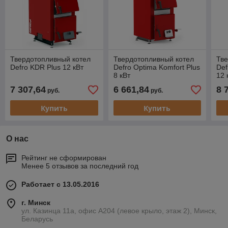
Твердотопливный котел
Твердотопливный котел
Тве
Defro KDR Plus 12 кВт
Defro Optima Komfort Plus
Def
8 кВт
12 
7 307,64
6 661,84
8 
руб.
руб.
Купить
Купить
О нас
Рейтинг не сформирован
Менее 5 отзывов за последний год
Работает с 13.05.2016
г. Минск
ул. Казинца 11а, офис А204 (левое крыло, этаж 2), Минск,
Беларусь