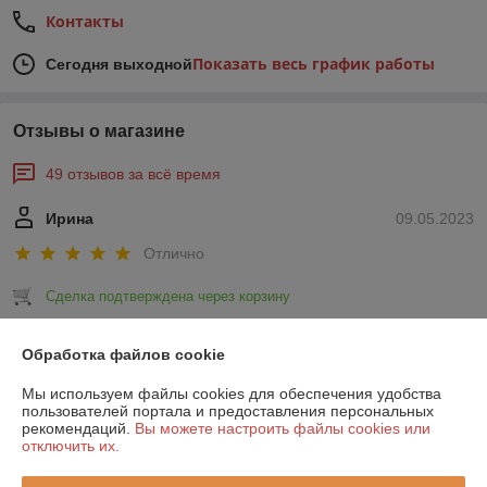
Контакты
Показать весь график работы
Сегодня выходной
Отзывы о магазине
49 отзывов за всё время
Ирина
09.05.2023
Отлично
Сделка подтверждена через корзину
Обработка файлов cookie
Вячеслав
29.11.2022
Мы используем файлы cookies для обеспечения удобства
Отлично
пользователей портала и предоставления персональных
рекомендаций.
Вы можете настроить файлы cookies или
Покупал отопительный котел. Был в наличии и цена оказалась 
отключить их.
актуальная. Буду еще покупать в этом магазине.