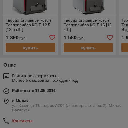
Твердотопливный котел
Твердотопливный котел
Тве
Теплоприбор КС-Т 12.5
Теплоприбор КС-Т 16 [16
Теп
[12.5 кВт]
кВт]
кВт
1 390
1 580
1 
руб.
руб.
Купить
Купить
О нас
Рейтинг не сформирован
Менее 5 отзывов за последний год
Работает с 13.05.2016
г. Минск
ул. Казинца 11а, офис А204 (левое крыло, этаж 2), Минск,
Беларусь
Контакты