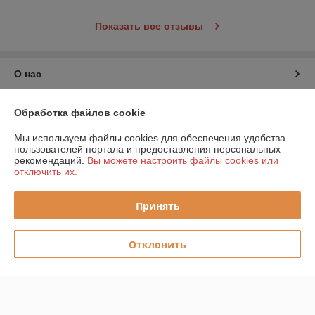
Показать все отзывы
О нас
Контакты
Обработка файлов cookie
Мы используем файлы cookies для обеспечения удобства
Доставка и оплата
пользователей портала и предоставления персональных
рекомендаций.
Вы можете настроить файлы cookies или
отключить их.
График работы
Принять
Полная версия сайта
Политика обработки cookies
Отклонить
Сайт создан на платформе Deal.by