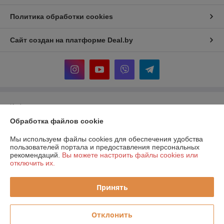
Политика обработки cookies
Сайт создан на платформе Deal.by
Информация для покупателя
Обработка файлов cookie
Юридическое лицо:
ООО "Прогреем"
225357, Брестская обл., Барановичский р-н., Подгорновский с/с, 388,
0,7км севернее аг. Подгорная
Мы используем файлы cookies для обеспечения удобства
пользователей портала и предоставления персональных
Регистрационный номер ЕГР: 291519217
рекомендаций.
Вы можете настроить файлы cookies или
отключить их.
УНП: 291519217
Регистрационный орган: Барановичский районный исполнительный
Принять
комитет
Дата регистрации компании: 08.01.2018
Отклонить
Ссылка на свидетельство/лицензию