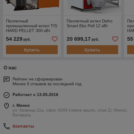
Пеллетный
Пеллетный котел Defro
Пе
промышленный котел TIS
Smart Eko Pell 12 кВт
пр
HARD PELLET 300 кВт
HA
кВт
54 229
20 699,17
55
руб.
руб.
Купить
Купить
О нас
Рейтинг не сформирован
Менее 5 отзывов за последний год
Работает с 13.05.2016
г. Минск
ул. Казинца 11а, офис А204 (левое крыло, этаж 2), Минск,
Беларусь
Контакты