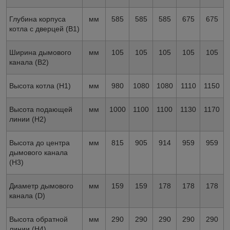
Глубина корпуса
мм
585
585
585
675
675
котла с дверцей (В1)
Ширина дымового
мм
105
105
105
105
105
канала (В2)
Высота котла (Н1)
мм
980
1080
1080
1110
1150
Высота подающей
мм
1000
1100
1100
1130
1170
линии (H2)
Высота до центра
мм
815
905
914
959
959
дымового канала
(H3)
Диаметр дымового
мм
159
159
178
178
178
канала (D)
Высота обратной
мм
290
290
290
290
290
линии (H4)