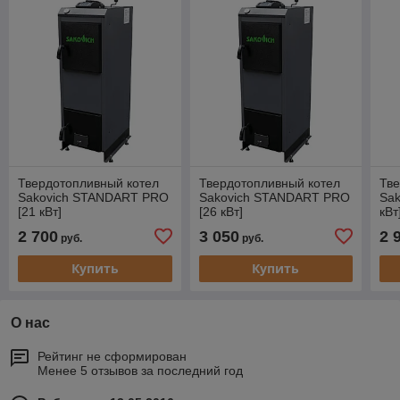
Твердотопливный котел
Твердотопливный котел
Тве
Sakovich STANDART PRO
Sakovich STANDART PRO
Sak
[21 кВт]
[26 кВт]
кВт
2 700
3 050
2 
руб.
руб.
Купить
Купить
О нас
Рейтинг не сформирован
Менее 5 отзывов за последний год