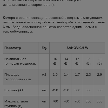
использовать в энергонезависимой системе (без
использования электроэнергии).
Камера сгорания оснащена решеткой с водным охлаждением,
изготовленной из изогнутой котельной трубы с толщиной стенки
6 мм. Водонаполненная решетка является одним целым с
теплообменником.
Параметр
Ед.
SAKOVICH W
Номинальная
10
14
17
23
29
тепловая мощность
кВт
кВт
кВт
кВт
кВт
Площадь
м
2
1,0
1.4
1.7
2.3
2.9
теплообменника
Ширина (А1)
мм
450
450
500
500
550
Максимальная
мм
760
760
760
850
850
глубина (В)