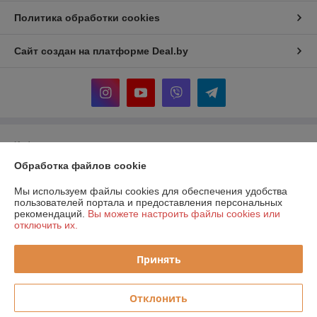
Политика обработки cookies
Сайт создан на платформе Deal.by
Информация для покупателя
Обработка файлов cookie
Юридическое лицо:
ООО "Прогреем"
225357, Брестская обл., Барановичский р-н., Подгорновский с/с, 388,
0,7км севернее аг. Подгорная
Мы используем файлы cookies для обеспечения удобства
пользователей портала и предоставления персональных
Регистрационный номер ЕГР: 291519217
рекомендаций.
Вы можете настроить файлы cookies или
отключить их.
УНП: 291519217
Регистрационный орган: Барановичский районный исполнительный
Принять
комитет
Дата регистрации компании: 08.01.2018
Отклонить
Ссылка на свидетельство/лицензию