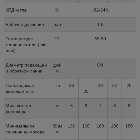
КПД котла
%
~82-84%
Рабочее давление
бар
1.5
Температура
°C
55-90
теплоносителя (min-
max)
Диаметр подающей
дюй
6/4
и обратной линии
м
Необходимая
Па
20
20
22
26
дымовая тяга
20
Мин. высота
м
5
6
7
8
8
дымохода
Минимальное
(O)м
160
160
180
180
180
сечение дымохода
м