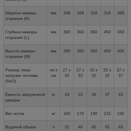
Ширина камеры
мм
268
268
318
318
368
сгорания (K)
Глубина камеры
мм
360
360
360
450
450
сгорания (L)
Высота камеры
мм
380
350
350
400
400
сгорания (M)
Размер люка
см х
27 х
27 х
32 х
32 х
37 х
загрузки топлива
см
32
32
32
32
37
(NxO)
Ёмкость загрузочной
кг
24
22
26
37
43
камеры
Вес котла
кг
160
170
190
215
245
Водяной объём
л
32
40
45
55
65