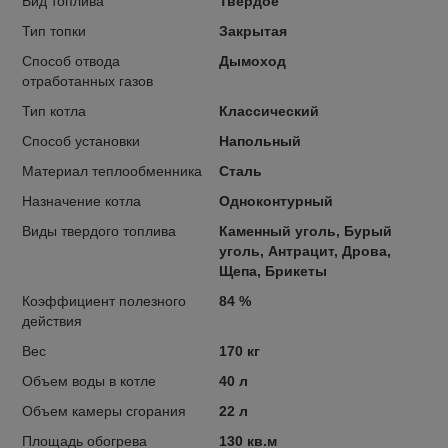
Вид топлива
Твердое
Тип топки
Закрытая
Способ отвода
Дымоход
отработанных газов
Тип котла
Классический
Способ установки
Напольный
Материал теплообменника
Сталь
Назначение котла
Одноконтурный
Виды твердого топлива
Каменный уголь, Бурый
уголь, Антрацит, Дрова,
Щепа, Брикеты
Коэффициент полезного
84 %
действия
Вес
170 кг
Объем воды в котле
40 л
Объем камеры сгорания
22 л
Площадь обогрева
130 кв.м