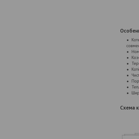
Особенн
Кот
совме
Ном
Коэ
Тер
Кот
Чис
Пор
Теп
Шир
Схема к