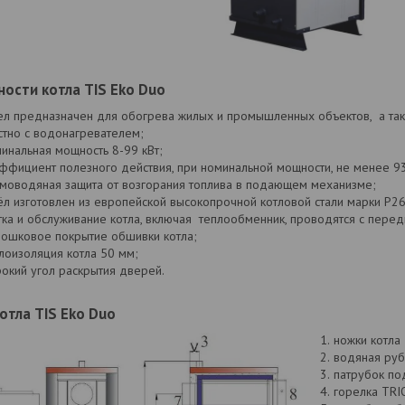
ости котла TIS Eko Duo
ел предназначен для обогрева жилых и промышленных объектов, а так
стно с водонагревателем;
инальная мощность 8-99 кВт;
ффициент полезного действия, при номинальной мощности, не менее 9
моводяная защита от возгорания топлива в подающем механизме;
ёл изготовлен из европейской высокопрочной котловой стали марки P2
тка и обслуживание котла, включая теплообменник, проводятся с передн
ошковое покрытие обшивки котла;
лоизоляция котла 50 мм;
окий угол раскрытия дверей.
отла TIS Eko Duo
ножки котла
водяная руб
патрубок по
горелка TRI