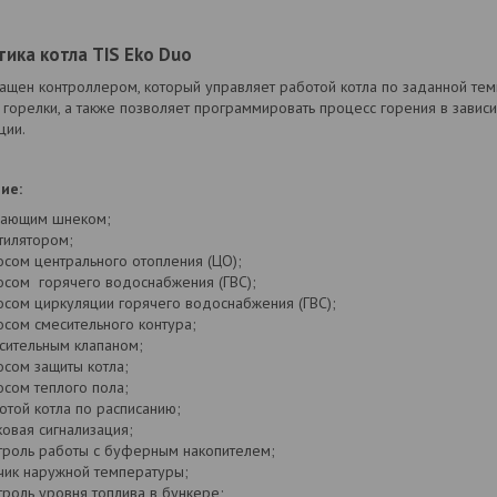
ика котла TIS Eko Duo
нащен контроллером, который управляет работой котла по заданной те
горелки, а также позволяет программировать процесс горения в зависи
ции.
ие:
ающим шнеком;
тилятором;
осом центрального отопления (ЦО);
осом горячего водоснабжения (ГВС);
осом циркуляции горячего водоснабжения (ГВС);
осом смесительного контура;
сительным клапаном;
осом защиты котла;
осом теплого пола;
отой котла по расписанию;
ковая сигнализация;
троль работы с буферным накопителем;
чик наружной температуры;
троль уровня топлива в бункере;