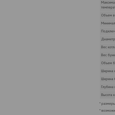
Максима
темпера
Объем в
Минимал
Подклю
Диамет
Вес кот
Вес бун
Объем б
Ширина 
Ширина 
Глубина 
Высота к
* размер
* возмож