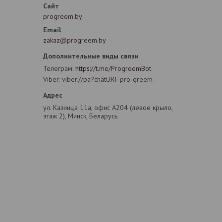
progreem.by
zakaz@progreem.by
Телеграм
https://t.me/ProgreemBot
Viber
viber://pa?chatURI=pro-greem
ул. Казинца 11а, офис А204 (левое крыло,
этаж 2), Минск, Беларусь