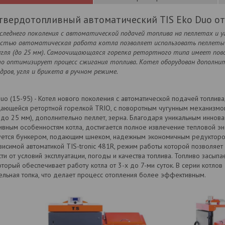
твердотопливный автоматический TIS Eko Duo от
леднего поколения с автоматической подачей топлива на пеллетах и у
остью автоматическая работа котла позволяет использовать пеллеты к
угля (до 25 мм). Самоочищающаяся горелка ретортного типа имеет пов
то оптимизирует процесс сжигания топлива. Котел оборудован дополни
дров, угля и брикета в ручном режиме.
uo (15-95) - Котел нового поколения с автоматической подачей топли
ающейся ретортной горелкой TRIO, с поворотным чугунным механизмом
до 25 мм), дополнительно пеллет, зерна. Благодаря уникальным иннов
ивным особенностям котла, достигается полное извлечение тепловой эн
уется бункером, подающим шнеком, надежным экономичным редуктором,
исимой автоматикой TIS-tronic 481R, режим работы которой позволяет
ти от условий эксплуатации, погоды и качества топлива. Топливо засып
оторый обеспечивает работу котла от 3-х до 7-ми суток. В серии котлов
ельная топка, что делает процесс отопления более эффективным.