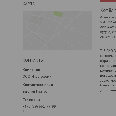
КАРТА
Котёл 
Котлы пос
95). Полн
фракции 
чугуна, ч
сжигания 
TIS EKO D
самоочищ
КОНТАКТЫ
(фракция 
конструкт
комплект
погодозав
ООО «Прогреем»
зависимос
бункер, к
дополнит
Евгений Иванов
+375 (29) 661-79-99
А1