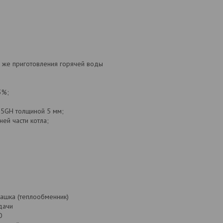
 же приготовления горячей воды
3%;
65GH толщиной 5 мм;
ей части котла;
ашка (теплообменник)
дачи
O