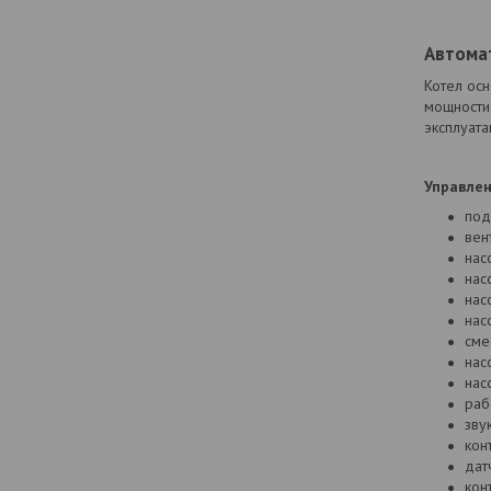
Автомат
Котел ос
мощности 
эксплуата
Управлен
под
вен
нас
нас
нас
нас
сме
нас
нас
раб
зву
кон
дат
кон