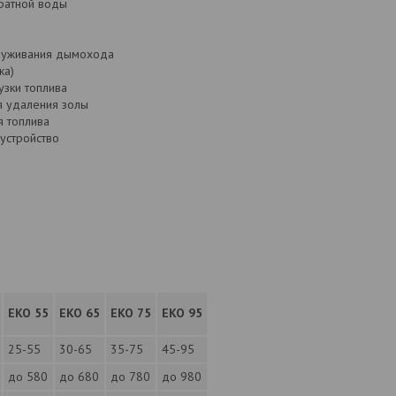
ратной воды
луживания дымохода
ка)
узки топлива
я удаления золы
я топлива
устройство
EKO 55
EKO 65
EKO 75
EKO 95
25-55
30-65
35-75
45-95
до 580
до 680
до 780
до 980