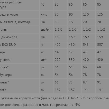
льная рабочая
°С
85
85
85
85
тура
оды в котле
литр
80
90
120
125
ьная тяга дымохода
Па
18
18
20
20
чения
дюйм
1 1/2
1 1/2
1 1/2
1 1/2
р дымохода
мм
159
159
159
159
ла EKO DUO
кг
400
430
543
557
кера
кг
34
37
42
42
ункера
дм³
270
330
420
420
котла*
см
53
53
68
68
бункера
см
56
56
78
78
котла*
см
63
73
87
91
отла*
см
157
157
141
141
ы указаны по корпусу котла (для моделей EKO Duo 35-95 с коробом ды
ное отклонение размеров и массы в пределах +/- 5%