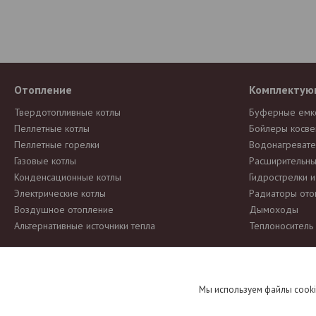
Отопление
Комплектую
Твердотопливные котлы
Буферные емк
Пеллетные котлы
Бойлеры косве
Пеллетные горелки
Водонагревате
Газовые котлы
Расширительны
Конденсационные котлы
Гидрострелки 
Электрические котлы
Радиаторы ото
Воздушное отопление
Дымоходы
Альтернативные источники тепла
Теплоноситель
Информация о товаре предоставлена для ознакомления и
не явля
Мы используем файлы cooki
уведомляя продавцов и потребителей. Просим вас отнестись с пони