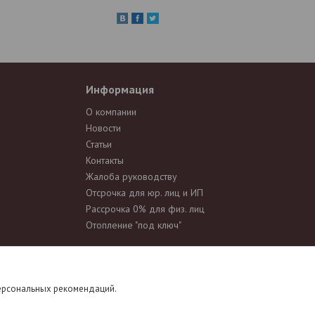
Информация
О компании
Новости
Статьи
Контакты
Жалоба руководству
Отсрочка для юр. лиц и ИП
Рассрочка 0% для физ. лиц
Отопление "под ключ"
д, характеристики и комплектацию товара, предварительно не
персональных рекомендаций.
еточности в описании, параметрах и фотографиях товара.