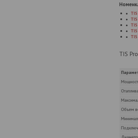
Номенк
TIS
TIS
TIS
TIS
TIS
TIS Pr
Параме
Мощност
Отаплив
Максима
Объем в
Минимал
Подключ
Диаметр