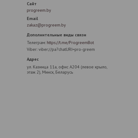
progreem.by
zakaz@progreem.by
Телеграм
https://t.me/ProgreemBot
Viber
viber://pa?chatURI=pro-greem
ул. Казинца 11а, офис А204 (левое крыло,
этаж 2), Минск, Беларусь