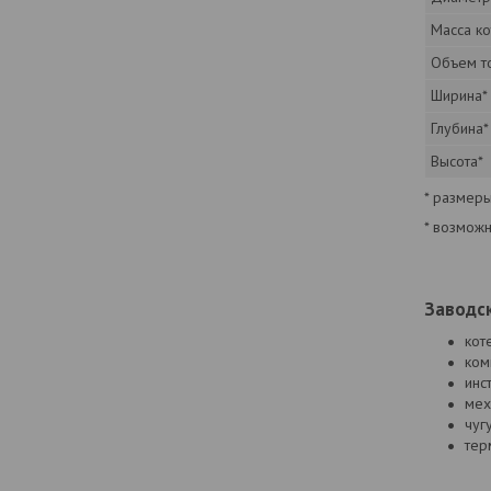
Масса ко
Объем т
Ширина*
Глубина*
Высота*
* размеры
* возмож
Заводск
кот
ком
инс
мех
чуг
тер