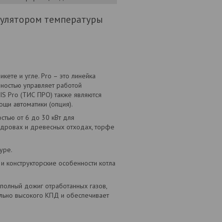
гулятором температуры
кете и угле. Pro – это линейка
лностью управляет работой
IS Pro (ТИС ПРО) также являются
ощи автоматики (опция).
стью от 6 до 30 кВт для
 дровах и древесных отходах, торфе
уре.
и конструкторские особенности котла
полный дожиг отработанных газов,
ально высокого КПД и обеспечивает