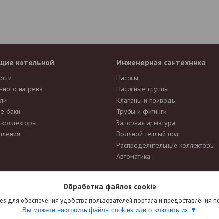
щие котельной
Инженерная сантехника
ости
Насосы
нного нагрева
Насосные группы
ли
Клапаны и приводы
е баки
Трубы и фитинги
и коллекторы
Запорная арматура
пления
Водяной теплый пол
Распределительные коллекторы
Автоматика
Обработка файлов cookie
ется публичной офертой
. Производители вправе изменять внешний ви
es для обеспечения удобства пользователей портала и предоставления 
манием к данному факту и заранее приносим извинения за возможные н
Вы можете настроить файлы cookies или отключить их.