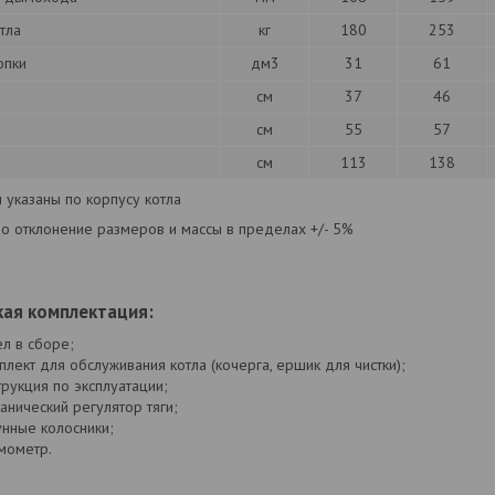
тла
кг
180
253
опки
дм3
31
61
см
37
46
см
55
57
см
113
138
 указаны по корпусу котла
но отклонение размеров и массы в пределах +/- 5%
ая комплектация:
ел в сборе;
плект для обслуживания котла (кочерга, ершик для чистки);
трукция по эксплуатации;
анический регулятор тяги;
унные колосники;
мометр.