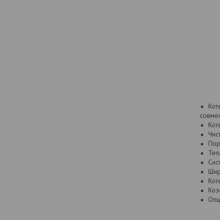
Кот
совме
Кот
Чис
Пор
Теп
Сис
Шир
Кот
Коэ
Опц