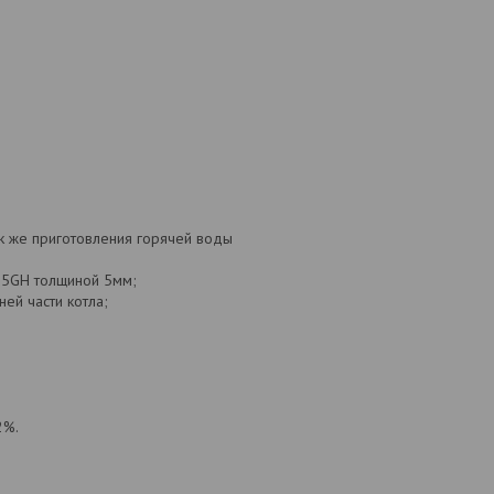
к же приготовления горячей воды
265GH толщиной 5мм;
ей части котла;
2%.