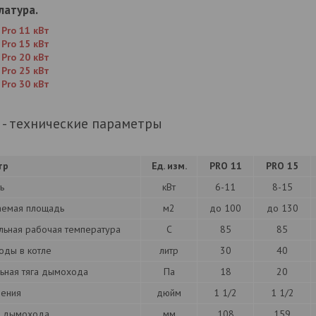
латура.
 Pro 11 кВт
 Pro 15 кВт
 Pro 20 кВт
 Pro 25 кВт
 Pro 30 кВт
o - технические параметры
тр
Ед. изм.
PRO 11
PRO 15
ь
кВт
6-11
8-15
аемая площадь
м2
до 100
до 130
льная рабочая температура
С
85
85
оды в котле
литр
30
40
ьная тяга дымохода
Па
18
20
ения
дюйм
1 1/2
1 1/2
 дымохода
мм
108
159