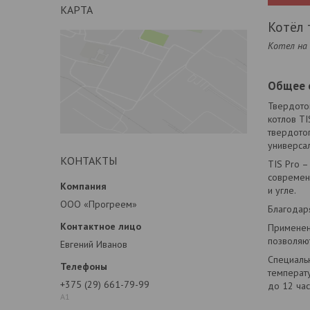
КАРТА
Котёл 
Котел на
Общее 
Твердотоп
котлов TI
твердотоп
универсал
КОНТАКТЫ
TIS Pro –
современ
и угле.
ООО «Прогреем»
Благодаря
Применен
позволяют
Евгений Иванов
Специаль
температ
+375 (29) 661-79-99
до 12 час
А1