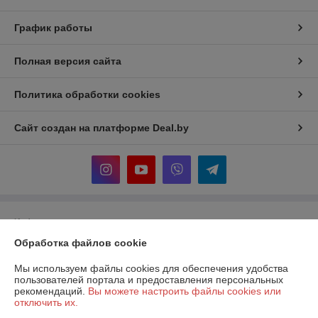
График работы
Полная версия сайта
Политика обработки cookies
Сайт создан на платформе Deal.by
Информация для покупателя
Обработка файлов cookie
Юридическое лицо:
ООО "Прогреем"
225357, Брестская обл., Барановичский р-н., Подгорновский с/с, 388,
0,7км севернее аг. Подгорная
Мы используем файлы cookies для обеспечения удобства
пользователей портала и предоставления персональных
Регистрационный номер ЕГР: 291519217
рекомендаций.
Вы можете настроить файлы cookies или
отключить их.
УНП: 291519217