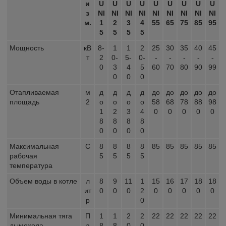
и
U
U
U
U
U
U
U
U
U
з
NI
NI
NI
NI
NI
NI
NI
NI
NI
м.
1
2
3
4
55
65
75
85
95
5
5
5
5
Мощность
кВ
8-
1
1
2
25
30
35
40
45
т
2
0-
5-
0-
-
-
-
-
-
0
3
4
5
60
70
80
90
99
0
0
0
Отапливаемая
м
д
д
д
д
до
до
до
до
до
площадь
2
о
о
о
о
58
68
78
88
98
1
2
3
4
0
0
0
0
0
8
8
8
8
0
0
0
0
Максимальная
С
8
8
8
8
85
85
85
85
85
рабочая
5
5
5
5
температура
Объем воды в котле
л
8
9
11
1
15
16
17
18
18
ит
0
0
0
2
0
0
0
0
0
р
0
Минимальная тяга
П
1
1
2
2
22
22
22
22
22
дымохода
а
8
8
0
0