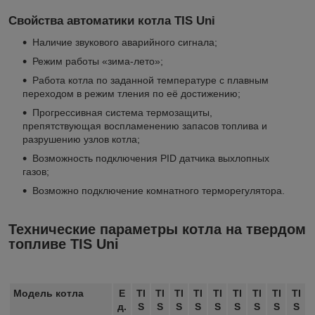
Свойства автоматики котла TIS Uni
Наличие звукового аварийного сигнала;
Режим работы «зима-лето»;
Работа котла по заданной температуре с плавным
переходом в режим тления по её достижению;
Прогрессивная система термозащиты,
препятствующая воспламенению запасов топлива и
разрушению узлов котла;
Возможность подключения PID датчика выхлопных
газов;
Возможно подключение комнатного терморегулятора.
Технические параметры котла на твердом
топливе TIS Uni
Модель котла
Е
TI
TI
TI
TI
TI
TI
TI
TI
TI
д.
S
S
S
S
S
S
S
S
S