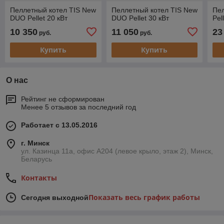
Пеллетный котел TIS New
Пеллетный котел TIS New
Пел
DUO Pellet 20 кВт
DUO Pellet 30 кВт
Pel
10 350
11 050
23
руб.
руб.
Купить
Купить
О нас
Рейтинг не сформирован
Менее 5 отзывов за последний год
Работает с 13.05.2016
г. Минск
ул. Казинца 11а, офис А204 (левое крыло, этаж 2), Минск,
Беларусь
Контакты
Показать весь график работы
Сегодня выходной