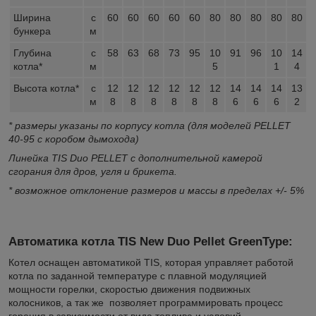
Ширина
с
60
60
60
60
60
80
80
80
80
80
бункера
м
Глубина
с
58
63
68
73
95
10
91
96
10
14
котла*
м
5
1
4
Высота котла*
с
12
12
12
12
12
12
14
14
14
13
м
8
8
8
8
8
8
6
6
6
2
* размеры указаны по корпусу котла (для моделей PELLET
40-95 с коробом дымохода)
Линейка TIS Duo PELLET с дополнительной камерой
сгорания для дров, угля и брикета.
* возможное отклонение размеров и массы в пределах +/- 5%
Автоматика котла TIS New Duo
Pellet GreenType:
Котел оснащен автоматикой TIS, которая управляет работой
котла по заданной температуре с плавной модуляцией
мощности горелки, скоростью движения подвижных
колосников, а так же позволяет программировать процесс