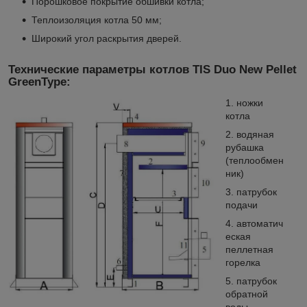
Порошковое покрытие обшивки котла;
Теплоизоляция котла 50 мм;
Широкий угол раскрытия дверей.
Технические параметры котлов TIS Duo New Pellet
GreenType:
ножки
котла
водяная
рубашка
(теплообмен
ник)
патрубок
подачи
автоматич
еская
пеллетная
горелка
патрубок
обратной
воды