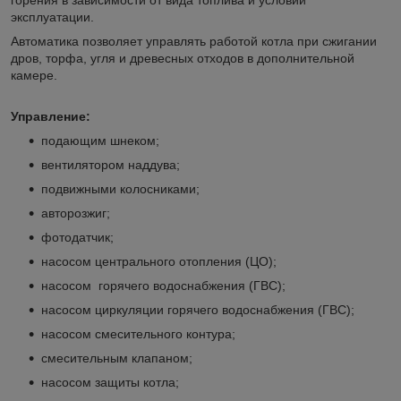
горения в зависимости от вида топлива и условий
эксплуатации.
Автоматика позволяет управлять работой котла при сжигании
дров, торфа, угля и древесных отходов в дополнительной
камере.
Управление:
подающим шнеком;
вентилятором наддува;
подвижными колосниками;
авторозжиг;
фотодатчик;
насосом центрального отопления (ЦО);
насосом горячего водоснабжения (ГВС);
насосом циркуляции горячего водоснабжения (ГВС);
насосом смесительного контура;
смесительным клапаном;
насосом защиты котла;