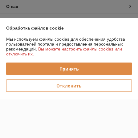
О нас
Контакты
Обработка файлов cookie
Доставка и оплата
Мы используем файлы cookies для обеспечения удобства
пользователей портала и предоставления персональных
рекомендаций.
Вы можете настроить файлы cookies или
График работы
отключить их.
Полная версия сайта
Принять
Политика обработки cookies
Отклонить
Сайт создан на платформе Deal.by
Информация для покупателя