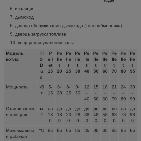
изоляция
дымоход
дверца обслуживания дымохода (теплообменника)
дверца загрузки топлива
дверца для удаления золы
Модель
TI
P
Pe
Pe
Pe
Pe
Pe
Pe
Pe
Pe
Pe
котла
S
ell
lle
lle
lle
lle
lle
lle
lle
lle
lle
D
et
t
t
t
t
t
t
t
t
t
u
15
20
25
30
40
50
60
70
80
95
o
Мощность
кВ
5-
6-
8-
9-
12
15
18
21
24
30
т
15
20
25
30
-
-
-
-
-
-
40
50
60
70
80
99
Отапливаема
м
до
до
до
до
до
до
до
до
до
до
я площадь
2
13
18
23
28
38
48
58
68
78
98
0
0
0
0
0
0
0
0
0
0
Максимальна
°С
85
85
85
85
85
85
85
85
85
85
я рабочая