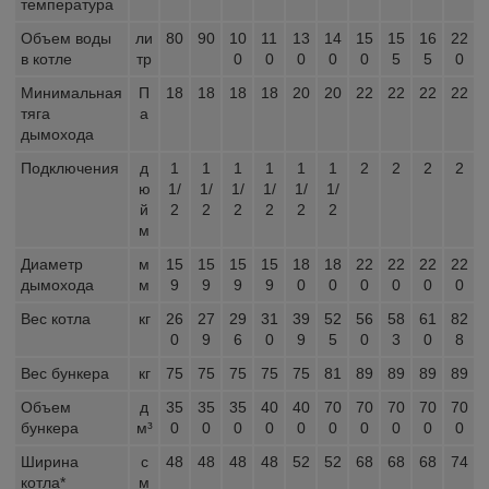
температура
Объем воды
ли
80
90
10
11
13
14
15
15
16
22
в котле
тр
0
0
0
0
0
5
5
0
Минимальная
П
18
18
18
18
20
20
22
22
22
22
тяга
а
дымохода
Подключения
д
1
1
1
1
1
1
2
2
2
2
ю
1/
1/
1/
1/
1/
1/
й
2
2
2
2
2
2
м
Диаметр
м
15
15
15
15
18
18
22
22
22
22
дымохода
м
9
9
9
9
0
0
0
0
0
0
Вес котла
кг
26
27
29
31
39
52
56
58
61
82
0
9
6
0
9
5
0
3
0
8
Вес бункера
кг
75
75
75
75
75
81
89
89
89
89
Объем
д
35
35
35
40
40
70
70
70
70
70
бункера
м³
0
0
0
0
0
0
0
0
0
0
Ширина
с
48
48
48
48
52
52
68
68
68
74
котла*
м