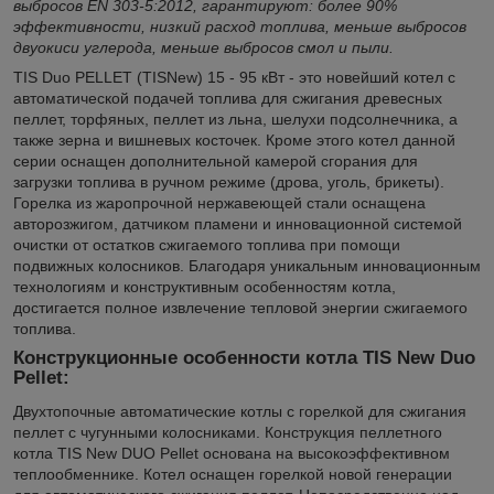
выбросов EN 303-5:2012, гарантируют: более 90%
эффективности, низкий расход топлива, меньше выбросов
двуокиси углерода, меньше выбросов смол и пыли.
TIS Duo PELLET (TISNew) 15 - 95 кВт - это новейший котел с
автоматической подачей топлива для сжигания древесных
пеллет, торфяных, пеллет из льна, шелухи подсолнечника, а
также зерна и вишневых косточек. Кроме этого котел данной
серии оснащен дополнительной камерой сгорания для
загрузки топлива в ручном режиме (дрова, уголь, брикеты).
Горелка из жаропрочной нержавеющей стали оснащена
авторозжигом, датчиком пламени и инновационной системой
очистки от остатков сжигаемого топлива при помощи
подвижных колосников. Благодаря уникальным инновационным
технологиям и конструктивным особенностям котла,
достигается полное извлечение тепловой энергии сжигаемого
топлива.
Конструкционные особенности котла TIS New Duo
Pellet:
Двухтопочные автоматические котлы с горелкой для сжигания
пеллет с чугунными колосниками. Конструкция пеллетного
котла TIS New DUO Pellet основана на высокоэффективном
теплообменнике. Котел оснащен горелкой новой генерации