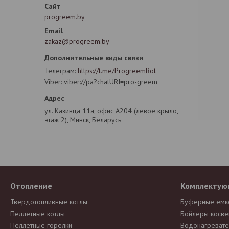
progreem.by
zakaz@progreem.by
Телеграм
https://t.me/ProgreemBot
Viber
viber://pa?chatURI=pro-greem
ул. Казинца 11а, офис А204 (левое крыло,
этаж 2), Минск, Беларусь
Отопление
Комплектую
Твердотопливные котлы
Буферные емк
Пеллетные котлы
Бойлеры косве
Пеллетные горелки
Водонагревате