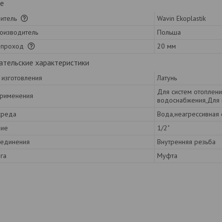
е
итель
Wavin Ekoplastik
роизводитель
Польша
 проход
20 мм
ательские характеристики
 изготовления
Латунь
Для систем отоплен
применения
водоснабжения,Для 
среда
Вода,неагрессивная
ние
1/2"
оединения
Внутренняя резьба
га
Муфта