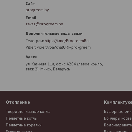
progreem.by
zakaz@progreem.by
Телеграм
https://t.me/ProgreemBot
Viber
viber://pa?chatURI=pro-greem
ул. Казинца 11а, офис А204 (левое крыло,
этаж 2), Минск, Беларусь
Отопление
Комплектую
Твердотопливные котлы
Буферные емк
Пеллетные котлы
Бойлеры косве
Пеллетные горелки
Водонагревате
Газовые котлы
Расширительны