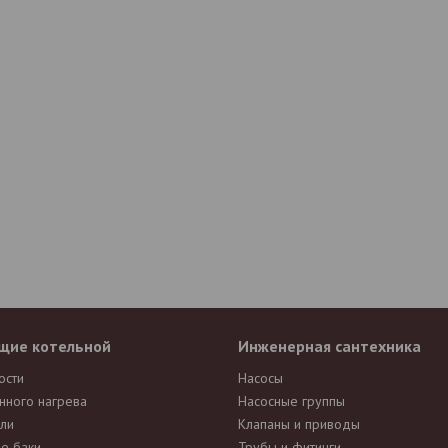
щие котельной
Инженерная сантехника
ости
Насосы
нного нагрева
Насосные группы
ли
Клапаны и приводы
е баки
Трубы и фитинги