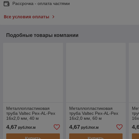
Рассрочка - оплата частями
Все условия оплаты
Подобные товары компании
Металлопластиковая
Металлопластиковая
Ме
труба Valtec Pex-AL-Pex
труба Valtec Pex-AL-Pex
тру
16x2,0 мм, 40 м
16x2,0 мм, 60 м
16x
4,67
4,67
4,
руб./пог.м
руб./пог.м
Купить
Купить