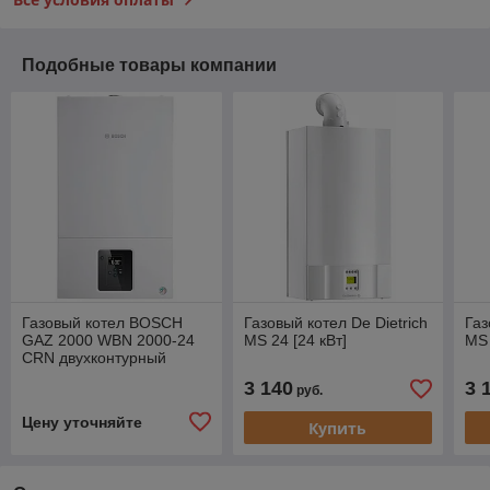
Подобные товары компании
Газовый котел BOSCH
Газовый котел De Dietrich
Газ
GAZ 2000 WBN 2000-24
MS 24 [24 кВт]
MS 
CRN двухконтурный
турбированный [24 КвТ]
3 140
3 
руб.
Цену уточняйте
Купить