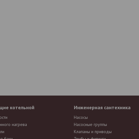
щие котельной
Инженерная сантехника
ости
Насосы
нного нагрева
Насосные группы
ли
Клапаны и приводы
е баки
Трубы и фитинги