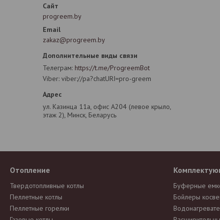
progreem.by
zakaz@progreem.by
Телеграм
https://t.me/ProgreemBot
Viber
viber://pa?chatURI=pro-greem
ул. Казинца 11а, офис А204 (левое крыло,
этаж 2), Минск, Беларусь
Отопление
Комплектую
Твердотопливные котлы
Буферные емк
Пеллетные котлы
Бойлеры косве
Пеллетные горелки
Водонагревате
Газовые котлы
Расширительны