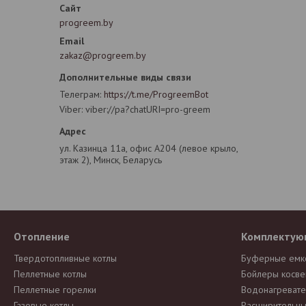
progreem.by
zakaz@progreem.by
Телеграм
https://t.me/ProgreemBot
Viber
viber://pa?chatURI=pro-greem
ул. Казинца 11а, офис А204 (левое крыло,
этаж 2), Минск, Беларусь
Отопление
Комплектую
Твердотопливные котлы
Буферные емк
Пеллетные котлы
Бойлеры косве
Пеллетные горелки
Водонагревате
Газовые котлы
Расширительны