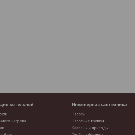
щие котельной
Инженерная сантехника
ости
Насосы
нного нагрева
Насосные группы
ли
Клапаны и приводы
е баки
Трубы и фитинги