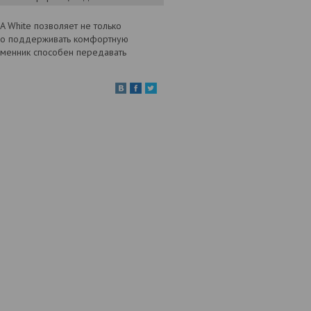
A White позволяет не только
нно поддерживать комфортную
бменник способен передавать