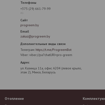
+375 (29) 661-79-99
А1
progreem.by
zakaz@progreem.by
Телеграм
https://t.me/ProgreemBot
Viber
viber://pa?chatURI=pro-greem
ул. Казинца 11а, офис А204 (левое крыло,
этаж 2), Минск, Беларусь
Отопление
Комплектую