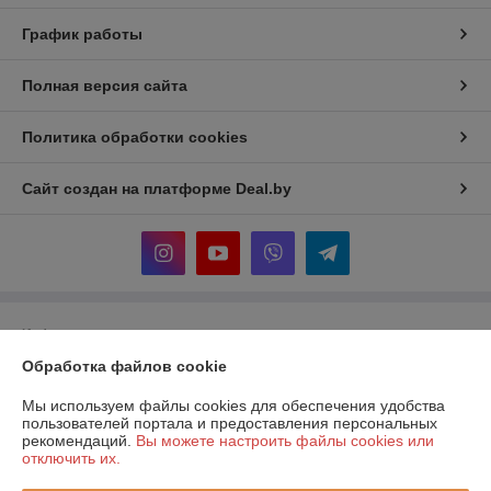
График работы
Полная версия сайта
Политика обработки cookies
Сайт создан на платформе Deal.by
Информация для покупателя
Обработка файлов cookie
Юридическое лицо:
ООО "Прогреем"
225357, Брестская обл., Барановичский р-н., Подгорновский с/с, 388,
0,7км севернее аг. Подгорная
Мы используем файлы cookies для обеспечения удобства
пользователей портала и предоставления персональных
Регистрационный номер ЕГР: 291519217
рекомендаций.
Вы можете настроить файлы cookies или
отключить их.
УНП: 291519217