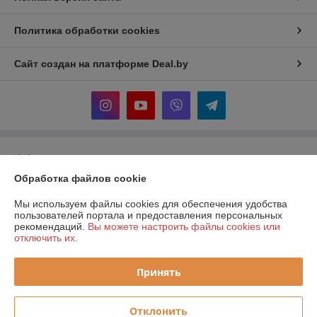
Политика обработки cookies
Сайт создан на платформе Deal.by
Информация для покупателя
Обработка файлов cookie
Юридическое лицо:
ООО "Прогреем"
225357, Брестская обл., Барановичский р-н., Подгорновский с/с, 388,
0,7км севернее аг. Подгорная
Мы используем файлы cookies для обеспечения удобства
пользователей портала и предоставления персональных
Регистрационный номер ЕГР: 291519217
рекомендаций.
Вы можете настроить файлы cookies или
отключить их.
УНП: 291519217
Регистрационный орган: Барановичский районный исполнительный
Принять
комитет
Дата регистрации компании: 08.01.2018
Отклонить