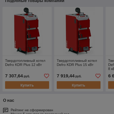
Подобные товары компании
Твердотопливный котел
Твердотопливный котел
Тве
Defro KDR Plus 12 кВт
Defro KDR Plus 15 кВт
Def
8 к
7 307,64
7 919,44
6 
руб.
руб.
Купить
Купить
О нас
Рейтинг не сформирован