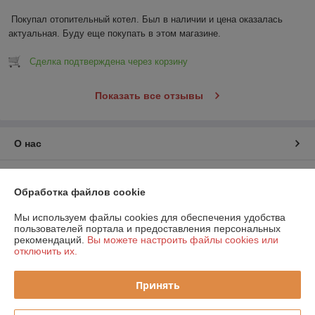
Покупал отопительный котел. Был в наличии и цена оказалась 
актуальная. Буду еще покупать в этом магазине.
Сделка подтверждена через корзину
Показать все отзывы
О нас
Контакты
Обработка файлов cookie
Доставка и оплата
Мы используем файлы cookies для обеспечения удобства
пользователей портала и предоставления персональных
рекомендаций.
Вы можете настроить файлы cookies или
График работы
отключить их.
Полная версия сайта
Принять
Политика обработки cookies