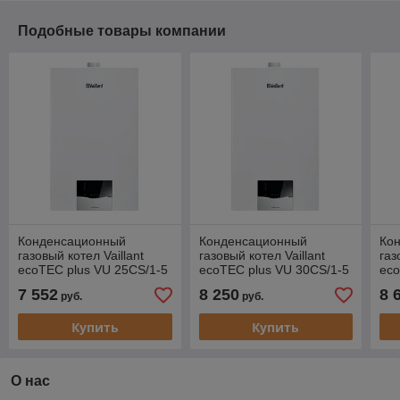
Подобные товары компании
Конденсационный
Конденсационный
Ко
газовый котел Vaillant
газовый котел Vaillant
газ
ecoTEC plus VU 25CS/1-5
ecoTEC plus VU 30CS/1-5
eco
одноконтурный
одноконтурный
од
7 552
8 250
8 
руб.
руб.
турбированный [25 кВт]
турбированный [30 кВт]
тур
Купить
Купить
О нас