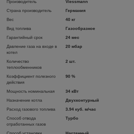
Производитель
Viessmann
Страна производитель
Германия
Вес
40 кг
Вид топлива
Газообразное
Гарантийный срок
24 мес
Давление газа на входе в
20 мбар
котел
Количество
2 шт.
теплообменников
Коэффициент полезного
90 %
действия
Мощность номинальная
34 кВт
Назначение котла
Двухконтурный
Расход газового топлива
3.94 куб. м/час
Способ отвода
Турбо
отработанных газов
Способ установки
Настенный