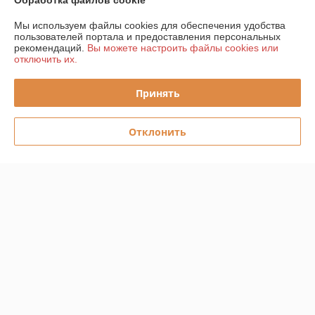
Обработка файлов cookie
Мы используем файлы cookies для обеспечения удобства
Полная версия сайта
пользователей портала и предоставления персональных
рекомендаций.
Вы можете настроить файлы cookies или
отключить их.
Политика обработки cookies
Принять
Сайт создан на платформе Deal.by
Отклонить
Информация для покупателя
Юридическое лицо:
ООО "Прогреем"
225357, Брестская обл., Барановичский р-н., Подгорновский с/с, 388,
0,7км севернее аг. Подгорная
Регистрационный номер ЕГР: 291519217
УНП: 291519217
Регистрационный орган: Барановичский районный исполнительный
комитет