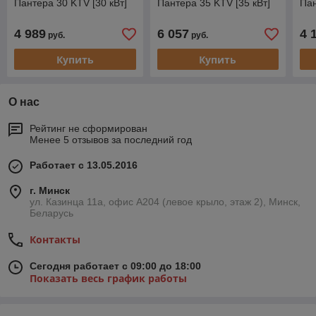
Пантера 30 KTV [30 кВт]
Пантера 35 KTV [35 кВт]
Пан
4 989
6 057
4 
руб.
руб.
Купить
Купить
О нас
Рейтинг не сформирован
Менее 5 отзывов за последний год
Работает с 13.05.2016
г. Минск
ул. Казинца 11а, офис А204 (левое крыло, этаж 2), Минск,
Беларусь
Контакты
Сегодня работает с 09:00 до 18:00
Показать весь график работы