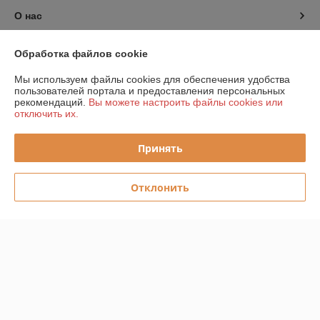
О нас
Контакты
Обработка файлов cookie
Мы используем файлы cookies для обеспечения удобства
Доставка и оплата
пользователей портала и предоставления персональных
рекомендаций.
Вы можете настроить файлы cookies или
отключить их.
График работы
Принять
Полная версия сайта
Политика обработки cookies
Отклонить
Сайт создан на платформе Deal.by
Информация для покупателя