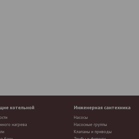
щие котельной
Инженерная сантехника
ости
Насосы
нного нагрева
Насосные группы
ли
Клапаны и приводы
е баки
Трубы и фитинги