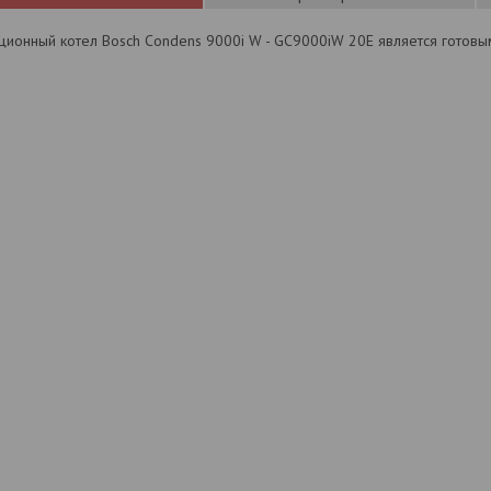
ционный котел Bosch Condens 9000i W - GC9000iW 20E является готов