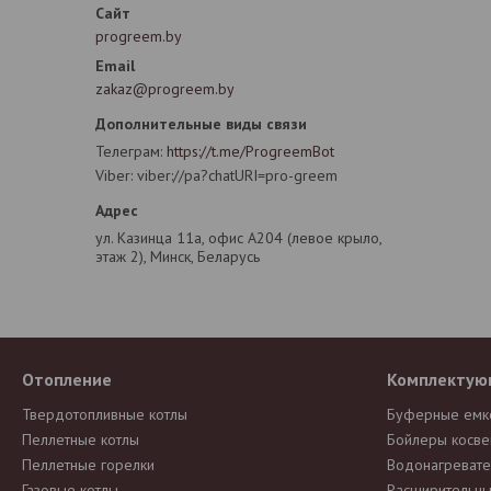
progreem.by
zakaz@progreem.by
Телеграм
https://t.me/ProgreemBot
Viber
viber://pa?chatURI=pro-greem
ул. Казинца 11а, офис А204 (левое крыло,
этаж 2), Минск, Беларусь
Отопление
Комплектую
Твердотопливные котлы
Буферные емк
Пеллетные котлы
Бойлеры косве
Пеллетные горелки
Водонагревате
Газовые котлы
Расширительны