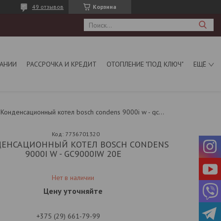
49 отзывов
Корзина
АНИИ
РАССРОЧКА И КРЕДИТ
ОТОПЛЕНИЕ "ПОД КЛЮЧ"
ЕЩЁ
Конденсационный котел bosch condens 9000i w - gc9000iw 20e
Код:
7736701320
ЕНСАЦИОННЫЙ КОТЕЛ BOSCH CONDENS
9000I W - GC9000IW 20E
Нет в наличии
Цену уточняйте
+375 (29) 661-79-99