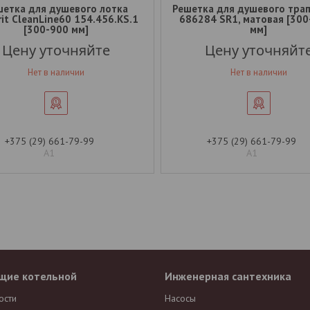
шетка для душевого лотка
Решетка для душевого трап
it CleanLine60 154.456.KS.1
686284 SR1, матовая [30
[300-900 мм]
мм]
Цену уточняйте
Цену уточняйт
Нет в наличии
Нет в наличии
+375 (29) 661-79-99
+375 (29) 661-79-99
А1
А1
щие котельной
Инженерная сантехника
ости
Насосы