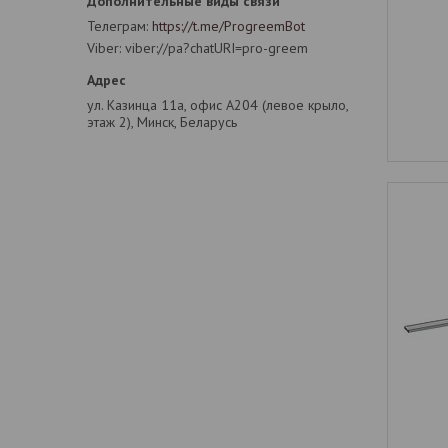
Телеграм
https://t.me/ProgreemBot
Viber
viber://pa?chatURI=pro-greem
ул. Казинца 11а, офис А204 (левое крыло,
этаж 2), Минск, Беларусь