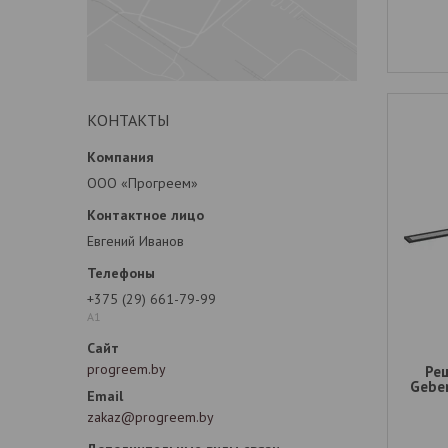
КОНТАКТЫ
ООО «Прогреем»
Евгений Иванов
+375 (29) 661-79-99
А1
progreem.by
Ре
Geber
zakaz@progreem.by